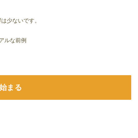
響は少ないです。
アルな前例
始まる
。