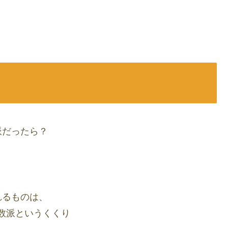
派だったら？
！
れるものは、
多数派というくくり